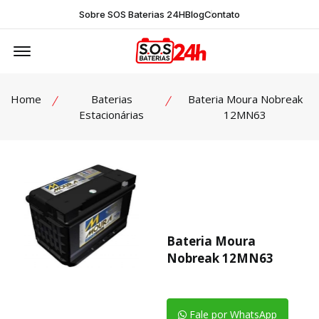
Sobre SOS Baterias 24H
Blog
Contato
Offcanvas Menu Open
Home
Baterias
Bateria Moura Nobreak
Estacionárias
12MN63
Bateria Moura
Nobreak 12MN63
Fale por WhatsApp