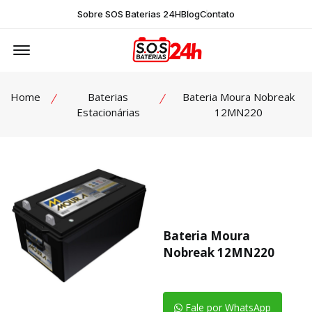
Sobre SOS Baterias 24H
Blog
Contato
Offcanvas Menu Open
Home
Baterias
Bateria Moura Nobreak
Estacionárias
12MN220
Bateria Moura
Nobreak 12MN220
Fale por WhatsApp